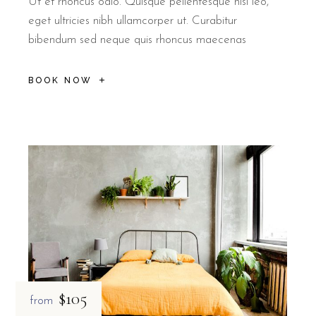
Ut et rhoncus odio. Quisque pellentesque nisl leo,
eget ultricies nibh ullamcorper ut. Curabitur
bibendum sed neque quis rhoncus maecenas
BOOK NOW
$105
from