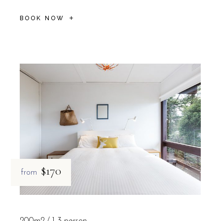
BOOK NOW
$170
from
200m2
1-3 person