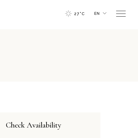
27
°
C
EN
FR
GR
IT
Check Availability