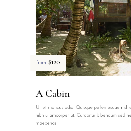
$120
from
A Cabin
Ut et rhoncus odio. Quisque pellentesque nisl le
nibh ullamcorper ut. Curabitur bibendum sed n
maecenas