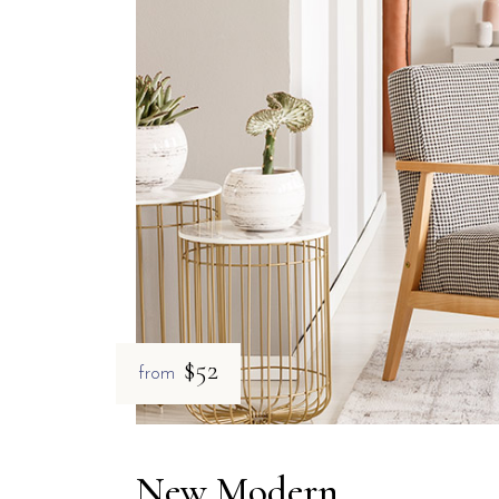
$52
from
New Modern