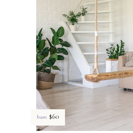
$60
from