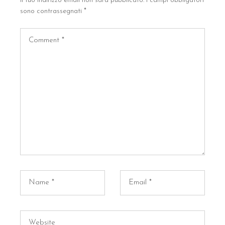
Il tuo indirizzo email non sarà pubblicato.
I campi obbligatori
sono contrassegnati
*